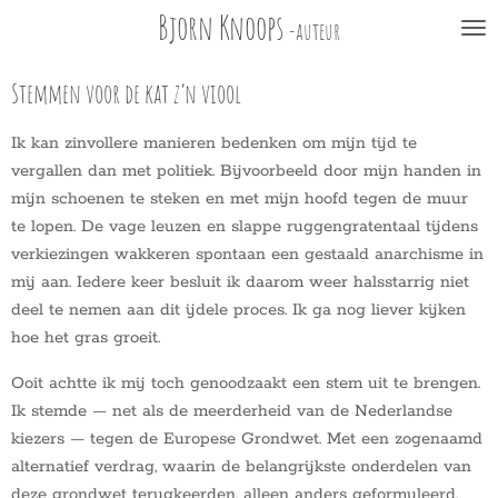
Bjorn Knoops
Ga
-auteur
direct
naar
Stemmen voor de kat z’n viool
de
hoofdinhoud
Ik kan zinvollere manieren bedenken om mijn tijd te
vergallen dan met politiek. Bijvoorbeeld door mijn handen in
mijn schoenen te steken en met mijn hoofd tegen de muur
te lopen. De vage leuzen en slappe ruggengratentaal tijdens
verkiezingen wakkeren spontaan een gestaald anarchisme in
mij aan. Iedere keer besluit ik daarom weer halsstarrig niet
deel te nemen aan dit ijdele proces. Ik ga nog liever kijken
hoe het gras groeit.
Ooit achtte ik mij toch genoodzaakt een stem uit te brengen.
Ik stemde — net als de meerderheid van de Nederlandse
kiezers — tegen de Europese Grondwet. Met een zogenaamd
alternatief verdrag, waarin de belangrijkste onderdelen van
deze grondwet terugkeerden, alleen anders geformuleerd,