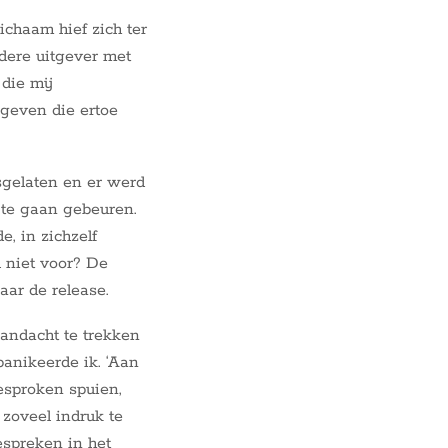
ichaam hief zich ter
dere uitgever met
 die mij
 geven die ertoe
sgelaten en er werd
 te gaan gebeuren.
, in zichzelf
l niet voor? De
aar de release.
aandacht te trekken
panikeerde ik. ‘Aan
gesproken spuien,
 zoveel indruk te
espreken in het