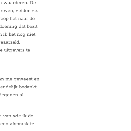
kon waarderen. De
reven,’ zeiden ze.
eep het naar de
doening dat bezit
 ik het nog niet
geaarzeld,
e uitgevers te
 van me geweest en
iendelijk bedankt
 degenen al
n van wie ik de
 een afspraak te