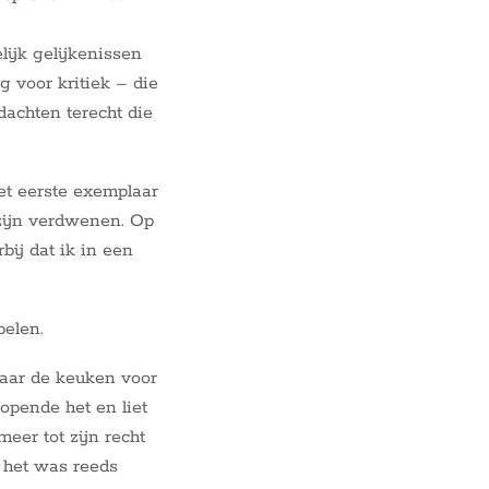
ijk gelijkenissen
g voor kritiek – die
dachten terecht die
 het eerste exemplaar
zijn verdwenen. Op
ij dat ik in een
belen.
aar de keuken voor
 opende het en liet
eer tot zijn recht
 het was reeds