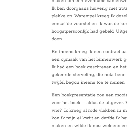
maken om een eventuele samenwer
Ik ben doorgaans huiverig met trots
plekke op. Warempel kreeg ik deze
eenzelfde voorstel en ik was de kon
hoogstpersoonlijk had gebeld: Uitge
doen.
En ineens kreeg ik een contract aa
een opmaak van het binnenwerk gem
Ik had een boek geschreven en het 
gekeerde sterveling, die nota bene 
twijfel begon ineens toe te nemen,
Een boekpresentatie zou een mooie 
voor het boek – aldus de uitgever. 
wie?’ Ik kreeg al rode vlekken in m
kon ik mijn ei kwijt en durfde ik he
maken en wilde ik nog weleens een 