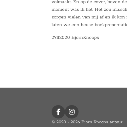
volmaakt. En op de cover, boven de 
moment was ik het. Het zou misschi
zorgen vielen van mij af en ik kon
laten we een heuse boekpresentati
29112020 BjornKnoops
F
I
a
n
© 2020 - 2026 Bjorn Knoops auteur
c
s