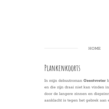
Ga
direct
naar
de
hoofdinhoud
HOME
Plankenkoorts
In mijn debuutroman
Geestvreter
b
en die zijn draai niet kan vinden in
door de langere zinnen en diepzin
aanklacht is tegen het gebrek aan