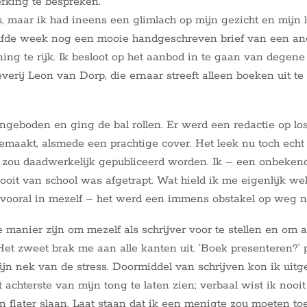
king te bespreken.
, maar ik had ineens een glimlach op mijn gezicht en mijn l
lfde week nog een mooie handgeschreven brief van een an
ing te rijk. Ik besloot op het aanbod in te gaan van degene
verij Leon van Dorp, die ernaar streeft alleen boeken uit te
ngeboden en ging de bal rollen. Er werd een redactie op lo
aakt, alsmede een prachtige cover. Het leek nu toch echt
zou daadwerkelijk gepubliceerd worden. Ik – een onbekende
ooit van school was afgetrapt. Wat hield ik me eigenlijk we
 vooral in mezelf – het werd een immens obstakel op weg n
manier zijn om mezelf als schrijver voor te stellen en om 
Het zweet brak me aan alle kanten uit. ‘Boek presenteren?’ 
ijn nek van de stress. Doormiddel van schrijven kon ik uit
t achterste van mijn tong te laten zien; verbaal wist ik nooit
flater slaan. Laat staan dat ik een menigte zou moeten to