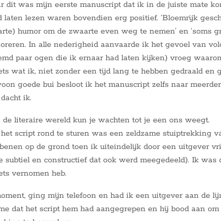
ar dit was mijn eerste manuscript dat ik in de juiste mate 
 laten lezen waren bovendien erg positief. ‘Bloemrijk gesch
arte) humor om de zwaarte even weg te nemen’ en ‘soms gr
oreren. In alle nederigheid aanvaarde ik het gevoel van vol
md paar ogen die ik ernaar had laten kijken) vroeg waarom
ts wat ik, niet zonder een tijd lang te hebben gedraald en 
woon goede bui besloot ik het manuscript zelfs naar meerder
 dacht ik.
 de literaire wereld kun je wachten tot je een ons weegt.
het script rond te sturen was een zeldzame stuiptrekking
benen op de grond toen ik uiteindelijk door een uitgever vr
 subtiel en constructief dat ook werd meegedeeld). Ik was
iets vernomen heb.
ent, ging mijn telefoon en had ik een uitgever aan de lij
 me dat het script hem had aangegrepen en hij bood aan om