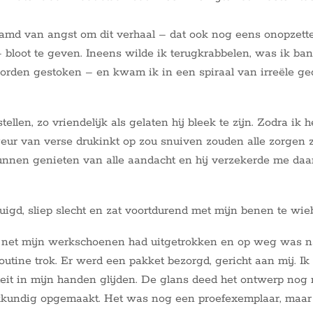
lamd van angst om dit verhaal – dat ook nog eens onopzettel
 bloot te geven. Ineens wilde ik terugkrabbelen, was ik ban
orden gestoken – en kwam ik in een spiraal van irreële ge
tellen, zo vriendelijk als gelaten hij bleek te zijn. Zodra ik
eur van verse drukinkt op zou snuiven zouden alle zorgen 
unnen genieten van alle aandacht en hij verzekerde me daarb
uigd, sliep slecht en zat voortdurend met mijn benen te wie
k net mijn werkschoenen had uitgetrokken en op weg was n
routine trok. Er werd een pakket bezorgd, gericht aan mij. Ik
t in mijn handen glijden. De glans deed het ontwerp nog m
undig opgemaakt. Het was nog een proefexemplaar, maar